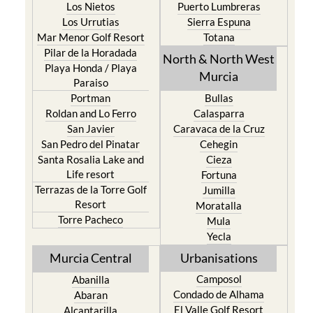
Los Nietos
Puerto Lumbreras
Los Urrutias
Sierra Espuna
Mar Menor Golf Resort
Totana
Pilar de la Horadada
North & North West
Playa Honda / Playa
Murcia
Paraiso
Portman
Bullas
Roldan and Lo Ferro
Calasparra
San Javier
Caravaca de la Cruz
San Pedro del Pinatar
Cehegin
Santa Rosalia Lake and
Cieza
Life resort
Fortuna
Terrazas de la Torre Golf
Jumilla
Resort
Moratalla
Torre Pacheco
Mula
Yecla
Murcia Central
Urbanisations
Camposol
Abanilla
Condado de Alhama
Abaran
El Valle Golf Resort
Alcantarilla