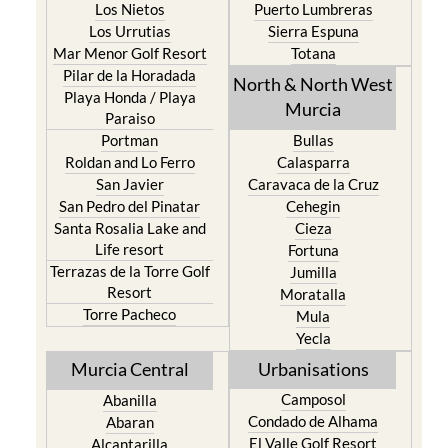
Los Nietos
Puerto Lumbreras
Los Urrutias
Sierra Espuna
Mar Menor Golf Resort
Totana
Pilar de la Horadada
North & North West
Playa Honda / Playa
Murcia
Paraiso
Portman
Bullas
Roldan and Lo Ferro
Calasparra
San Javier
Caravaca de la Cruz
San Pedro del Pinatar
Cehegin
Santa Rosalia Lake and
Cieza
Life resort
Fortuna
Terrazas de la Torre Golf
Jumilla
Resort
Moratalla
Torre Pacheco
Mula
Yecla
Murcia Central
Urbanisations
Camposol
Abanilla
Condado de Alhama
Abaran
El Valle Golf Resort
Alcantarilla