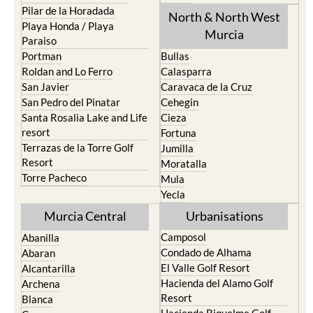
Los Urrutias
Sierra Espuna
Mar Menor Golf Resort
Totana
Pilar de la Horadada
North & North West
Playa Honda / Playa
Murcia
Paraiso
Portman
Bullas
Roldan and Lo Ferro
Calasparra
San Javier
Caravaca de la Cruz
San Pedro del Pinatar
Cehegin
Santa Rosalia Lake and Life
Cieza
resort
Fortuna
Terrazas de la Torre Golf
Jumilla
Resort
Moratalla
Torre Pacheco
Mula
Yecla
Murcia Central
Urbanisations
Camposol
Abanilla
Condado de Alhama
Abaran
El Valle Golf Resort
Alcantarilla
Hacienda del Alamo Golf
Archena