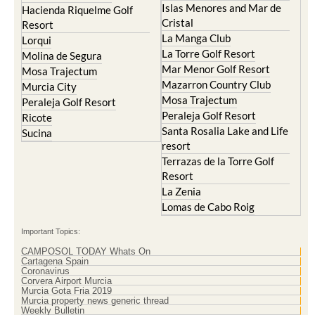
Condado de Alhama
Abaran
El Valle Golf Resort
Alcantarilla
Hacienda del Alamo Golf
Archena
Resort
Blanca
Hacienda Riquelme Golf
Corvera
Resort
El Valle Golf Resort
Islas Menores and Mar de
Hacienda Riquelme Golf
Cristal
Resort
La Manga Club
Lorqui
La Torre Golf Resort
Molina de Segura
Mar Menor Golf Resort
Mosa Trajectum
Mazarron Country Club
Murcia City
Mosa Trajectum
Peraleja Golf Resort
Peraleja Golf Resort
Ricote
Santa Rosalia Lake and Life
Sucina
resort
Terrazas de la Torre Golf
Resort
La Zenia
Lomas de Cabo Roig