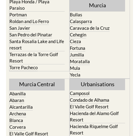
Los Alcazares
Mazarron
Los Belones
Puerto de Mazarron
Los Nietos
Puerto Lumbreras
Los Urrutias
Sierra Espuna
Mar Menor Golf Resort
Totana
Pilar de la Horadada
North & North West
Playa Honda / Playa
Murcia
Paraiso
Portman
Bullas
Roldan and Lo Ferro
Calasparra
San Javier
Caravaca de la Cruz
San Pedro del Pinatar
Cehegin
Santa Rosalia Lake and Life
Cieza
resort
Fortuna
Terrazas de la Torre Golf
Jumilla
Resort
Moratalla
Torre Pacheco
Mula
Yecla
Murcia Central
Urbanisations
Camposol
Abanilla