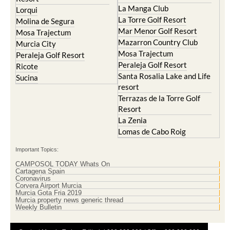
El Valle Golf Resort
Alcantarilla
Hacienda del Alamo Golf
Archena
Resort
Blanca
Hacienda Riquelme Golf
Corvera
Resort
El Valle Golf Resort
Islas Menores and Mar de
Hacienda Riquelme Golf
Cristal
Resort
La Manga Club
Lorqui
La Torre Golf Resort
Molina de Segura
Mar Menor Golf Resort
Mosa Trajectum
Mazarron Country Club
Murcia City
Mosa Trajectum
Peraleja Golf Resort
Peraleja Golf Resort
Ricote
Santa Rosalia Lake and Life
Sucina
resort
Terrazas de la Torre Golf
Resort
La Zenia
Lomas de Cabo Roig
Important Topics: