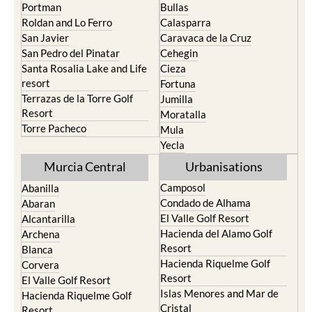
Los Nietos
Puerto Lumbreras
Los Urrutias
Sierra Espuna
Mar Menor Golf Resort
Totana
Pilar de la Horadada
North & North West
Playa Honda / Playa
Murcia
Paraiso
Portman
Bullas
Roldan and Lo Ferro
Calasparra
San Javier
Caravaca de la Cruz
San Pedro del Pinatar
Cehegin
Santa Rosalia Lake and Life
Cieza
resort
Fortuna
Terrazas de la Torre Golf
Jumilla
Resort
Moratalla
Torre Pacheco
Mula
Yecla
Murcia Central
Urbanisations
Camposol
Abanilla
Condado de Alhama
Abaran