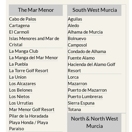
Find more information by AREA,
TOWN or URBANISATION .....
The Mar Menor
South West Murcia
Cabo de Palos
Aguilas
Cartagena
Aledo
El Carmoli
Alhama de Murcia
Islas Menores and Mar de
Bolnuevo
Cristal
Camposol
La Manga Club
Condado de Alhama
La Manga del Mar Menor
Fuente Alamo
La Puebla
Hacienda del Alamo Golf
La Torre Golf Resort
Resort
La Union
Lorca
Los Alcazares
Mazarron
Los Belones
Puerto de Mazarron