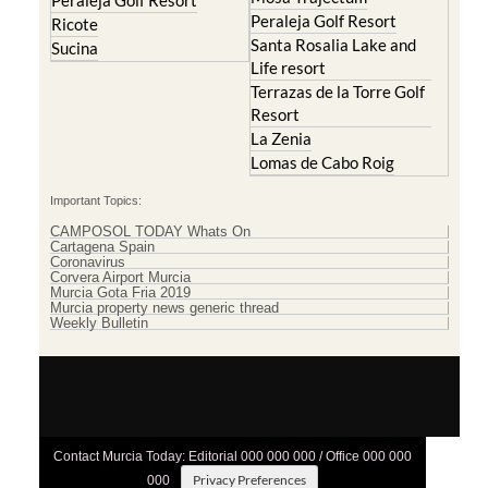
Peraleja Golf Resort
Peraleja Golf Resort
Ricote
Santa Rosalia Lake and
Sucina
Life resort
Terrazas de la Torre Golf
Resort
La Zenia
Lomas de Cabo Roig
Important Topics:
CAMPOSOL TODAY Whats On
Cartagena Spain
Coronavirus
Corvera Airport Murcia
Murcia Gota Fria 2019
Murcia property news generic thread
Weekly Bulletin
Contact Murcia Today: Editorial 000 000 000 / Office 000 000
Privacy Preferences
000