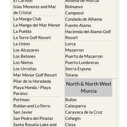
El Carmoli
Alhama de Murcia
Islas Menores and Mar
Bolnuevo
de Cristal
Camposol
La Manga Club
Condado de Alhama
La Manga del Mar Menor
Fuente Alamo
La Puebla
Hacienda del Alamo Golf
La Torre Golf Resort
Resort
La Union
Lorca
Los Alcazares
Mazarron
Los Belones
Puerto de Mazarron
Los Nietos
Puerto Lumbreras
Los Urrutias
Sierra Espuna
Mar Menor Golf Resort
Totana
Pilar de la Horadada
North & North West
Playa Honda / Playa
Murcia
Paraiso
Portman
Bullas
Roldan and Lo Ferro
Calasparra
San Javier
Caravaca de la Cruz
San Pedro del Pinatar
Cehegin
Santa Rosalia Lake and
Cieza