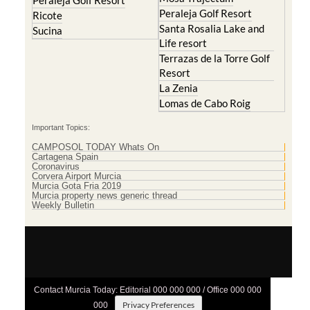
Peraleja Golf Resort
Peraleja Golf Resort
Ricote
Santa Rosalia Lake and
Sucina
Life resort
Terrazas de la Torre Golf
Resort
La Zenia
Lomas de Cabo Roig
Important Topics:
CAMPOSOL TODAY Whats On
Cartagena Spain
Coronavirus
Corvera Airport Murcia
Murcia Gota Fria 2019
Murcia property news generic thread
Weekly Bulletin
Contact Murcia Today: Editorial 000 000 000 / Office 000 000
Privacy Preferences
000