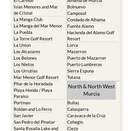
El Carmoli
Alhama de Murcia
Islas Menores and Mar
Bolnuevo
de Cristal
Camposol
La Manga Club
Condado de Alhama
La Manga del Mar Menor
Fuente Alamo
La Puebla
Hacienda del Alamo Golf
La Torre Golf Resort
Resort
La Union
Lorca
Los Alcazares
Mazarron
Los Belones
Puerto de Mazarron
Los Nietos
Puerto Lumbreras
Los Urrutias
Sierra Espuna
Mar Menor Golf Resort
Totana
Pilar de la Horadada
North & North West
Playa Honda / Playa
Murcia
Paraiso
Portman
Bullas
Roldan and Lo Ferro
Calasparra
San Javier
Caravaca de la Cruz
San Pedro del Pinatar
Cehegin
Santa Rosalia Lake and
Cieza