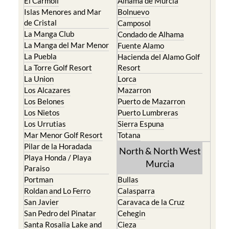
El Carmoli
Alhama de Murcia
Islas Menores and Mar
Bolnuevo
de Cristal
Camposol
La Manga Club
Condado de Alhama
La Manga del Mar Menor
Fuente Alamo
La Puebla
Hacienda del Alamo Golf
La Torre Golf Resort
Resort
La Union
Lorca
Los Alcazares
Mazarron
Los Belones
Puerto de Mazarron
Los Nietos
Puerto Lumbreras
Los Urrutias
Sierra Espuna
Mar Menor Golf Resort
Totana
Pilar de la Horadada
North & North West
Playa Honda / Playa
Murcia
Paraiso
Portman
Bullas
Roldan and Lo Ferro
Calasparra
San Javier
Caravaca de la Cruz
San Pedro del Pinatar
Cehegin
Santa Rosalia Lake and
Cieza