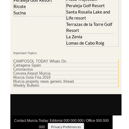
Peraleja Golf Resort
Peraleja Golf Resort
Ricote
Santa Rosalia Lake and
Sucina
Life resort
Terrazas de la Torre Golf
Resort
La Zenia
Lomas de Cabo Roig
Important Topics:
CAMPOSOL TODAY Whats On
Cartagena Spain
Coronavirus
Corvera Airport Murcia
Murcia Gota Fria 2019
Murcia property news generic thread
Weekly Bulletin
Contact Murcia Today: Editorial 000 000 000 / Office 000 000
Privacy Preferences
000