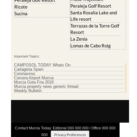
Peraleja Golf Resort
Peraleja Golf Resort
Ricote
Santa Rosalia Lake and
Sucina
Life resort
Terrazas de la Torre Golf
Resort
La Zenia
Lomas de Cabo Roig
Important Topics:
CAMPOSOL TODAY Whats On
Cartagena Spain
Coronavirus
Corvera Airport Murcia
Murcia Gota Fria 2019
Murcia property news generic thread
Weekly Bulletin
Contact Murcia Today: Editorial 000 000 000 / Office 000 000
Privacy Preferences
000