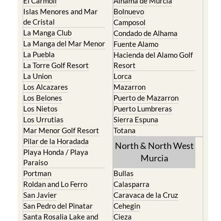
El Carmoli
Alhama de Murcia
Islas Menores and Mar
Bolnuevo
de Cristal
Camposol
La Manga Club
Condado de Alhama
La Manga del Mar Menor
Fuente Alamo
La Puebla
Hacienda del Alamo Golf
La Torre Golf Resort
Resort
La Union
Lorca
Los Alcazares
Mazarron
Los Belones
Puerto de Mazarron
Los Nietos
Puerto Lumbreras
Los Urrutias
Sierra Espuna
Mar Menor Golf Resort
Totana
Pilar de la Horadada
North & North West
Playa Honda / Playa
Murcia
Paraiso
Portman
Bullas
Roldan and Lo Ferro
Calasparra
San Javier
Caravaca de la Cruz
San Pedro del Pinatar
Cehegin
Santa Rosalia Lake and
Cieza