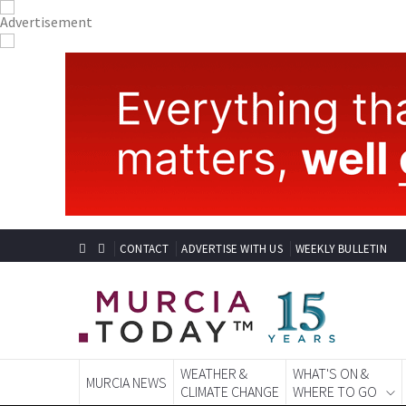
CONTACT
ADVERTISE WITH US
WEEKLY BULLETIN
WEATHER &
WHAT'S ON &
MURCIA NEWS
CLIMATE CHANGE
WHERE TO GO