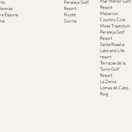
Mar Menor Golf
rto
Peraleja Golf
Resort
breras
Resort
Mazarron
rra Espuna
Ricote
Country Club
ana
Sucina
Mosa Trajectum
Peraleja Golf
Resort
Santa Rosalia
Lake and Life
resort
Terrazas de la
Torre Golf
Resort
La Zenia
Lomas de Cabo
Roig