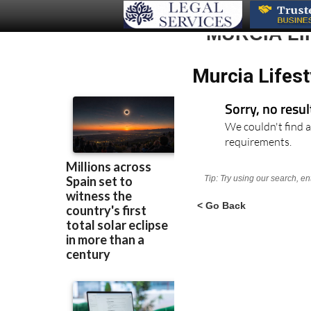
MURCIA L
Murcia Lifes
Sorry, no resu
We couldn't find a
requirements.
Tip: Try using our search, e
< Go Back