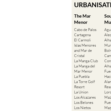
URBANISATIO
The Mar
So
Menor
Mu
Cabo de Palos
Agu
Cartagena
Ale
El Carmoli
Alh
Islas Menores
Mur
and Mar de
Bol
Cristal
Cam
La Manga Club
Con
La Manga del
Alh
Mar Menor
Fue
La Puebla
Hac
La Torre Golf
Ala
Resort
Res
La Union
Lor
Los Alcazares
Maz
Los Belones
Pue
Los Nietos
Maz