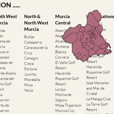
N .....
uth West
North &
Murcia
Urbanisation
rcia
North West
Central
Camposol
Murcia
Condado de
ilas
Abanilla
Alhama
do
Abaran
Bullas
El Valle Golf
ama de
Alcantarilla
Calasparra
Resort
cia
Archena
Caravaca de la
Hacienda del
nuevo
Blanca
Cruz
Alamo Golf
posol
Corvera
Cehegin
Resort
dado de
El Valle Golf
Cieza
Hacienda
ama
Resort
Fortuna
Riquelme Golf
nte Alamo
Hacienda
Jumilla
Resort
ienda del
Riquelme Golf
Moratalla
Islas Menores
mo Golf
Resort
Mula
and Mar de
ort
Lorqui
Yecla
Cristal
ca
Molina de
La Manga Club
arron
Segura
La Torre Golf
rto de
Mosa Trajectum
Resort
arron
Murcia City