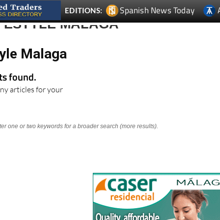
Spanish News Today
EDITIONS:
IFESTYLE MALAGA
tyle Malaga
lts found.
ny articles for your
nter one or two keywords for a broader search (more results).