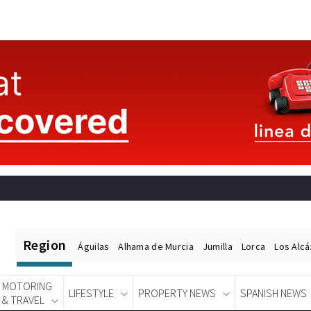
Region
Águilas
Alhama de Murcia
Jumilla
Lorca
Los Alc
MOTORING
LIFESTYLE
PROPERTY NEWS
SPANISH NEWS
& TRAVEL