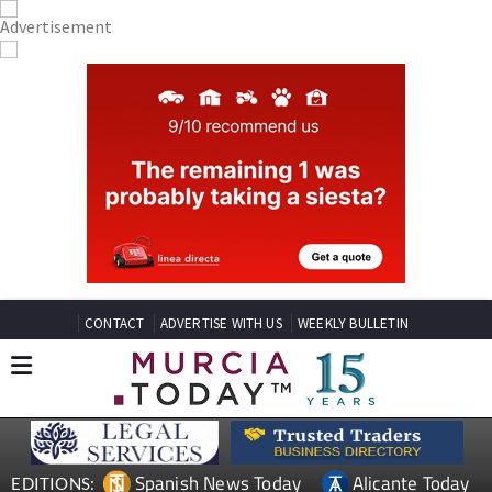
CONTACT
ADVERTISE WITH US
WEEKLY BULLETIN
Spanish News Today
Alicante Today
EDITIONS: