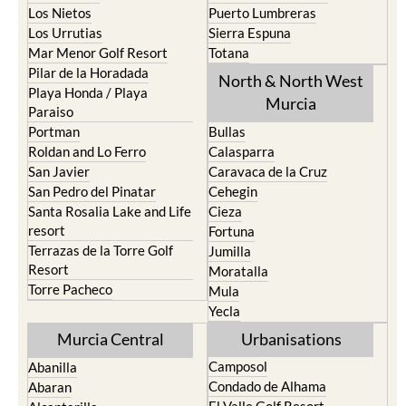
Los Nietos
Puerto Lumbreras
Los Urrutias
Sierra Espuna
Mar Menor Golf Resort
Totana
Pilar de la Horadada
North & North West
Playa Honda / Playa
Murcia
Paraiso
Portman
Bullas
Roldan and Lo Ferro
Calasparra
San Javier
Caravaca de la Cruz
San Pedro del Pinatar
Cehegin
Santa Rosalia Lake and Life
Cieza
resort
Fortuna
Terrazas de la Torre Golf
Jumilla
Resort
Moratalla
Torre Pacheco
Mula
Yecla
Murcia Central
Urbanisations
Camposol
Abanilla
Condado de Alhama
Abaran