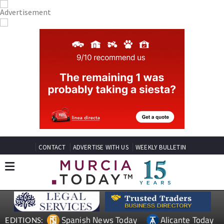
CONTACT
ADVERTISE WITH US
WEEKLY BULLETIN
Spanish News Today
Alicante Today
EDITIONS: