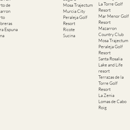
La Torre Golf
rto de
Mosa Trajectum
Resort
arron
Murcia City
Mar Menor Golf
rto
Peraleja Golf
Resort
breras
Resort
Mazarron
rra Espuna
Ricote
Country Club
ana
Sucina
Mosa Trajectum
Peraleja Golf
Resort
Santa Rosalia
Lake and Life
resort
Terrazas de la
Torre Golf
Resort
La Zenia
Lomas de Cabo
Roig