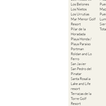
Los Belones
Pue
Los Nietos
Maz
Los Urrutias
Pue
Mar Menor Golf
Lum
Resort
Sie
Pilar de la
Tot
Horadada
Playa Honda /
Playa Paraiso
Portman
Roldan and Lo
Ferro
San Javier
San Pedro del
Pinatar
Santa Rosalia
Lake and Life
resort
Terrazas de la
Torre Golf
Resort