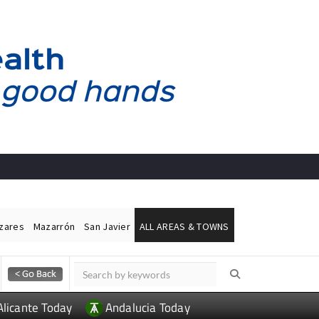
ázares
Mazarrón
San Javier
ALL AREAS & TOWNS
Alicante Today
Andalucia Today