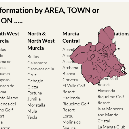
nformation by AREA, TOWN or
N .....
uth West
North &
Murcia
Urbanisation
rcia
North West
Central
Camposol
Murcia
Condado de
ilas
Abanilla
Alhama
do
Abaran
Bullas
El Valle Golf
ama de
Alcantarilla
Calasparra
Resort
cia
Archena
Caravaca de la
Hacienda del
nuevo
Blanca
Cruz
Alamo Golf
posol
Corvera
Cehegin
Resort
dado de
El Valle Golf
Cieza
Hacienda
ama
Resort
Fortuna
Riquelme Golf
nte Alamo
Hacienda
Jumilla
Resort
ienda del
Riquelme Golf
Moratalla
Islas Menores
mo Golf
Resort
Mula
and Mar de
ort
Lorqui
Yecla
Cristal
ca
Molina de
La Manga Club
arron
Segura