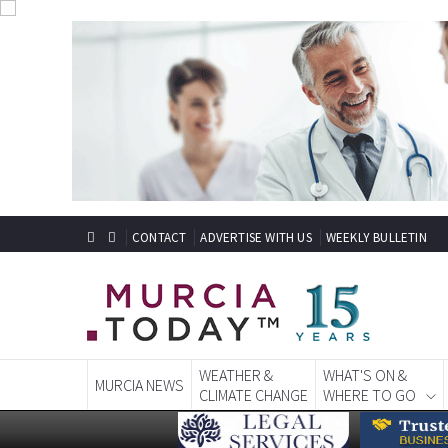
CONTACT
ADVERTISE WITH US
WEEKLY BULLETIN
WEATHER &
WHAT'S ON &
MURCIA NEWS
CLIMATE CHANGE
WHERE TO GO