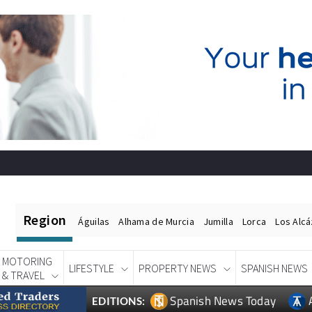
Region
Águilas
Alhama de Murcia
Jumilla
Lorca
Los Alc
MOTORING
LIFESTYLE
PROPERTY NEWS
SPANISH NEWS
& TRAVEL
Spanish News Today
EDITIONS: