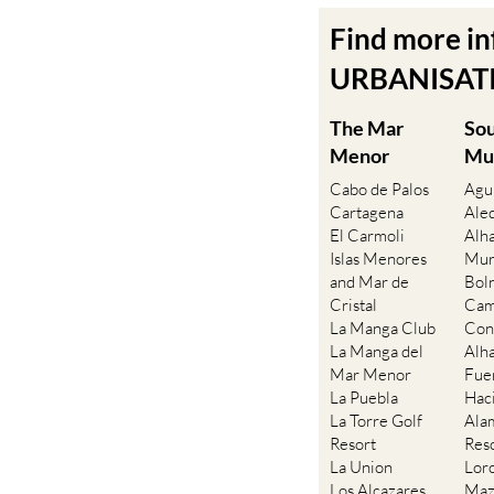
Find more i
URBANISATIO
The Mar
So
Menor
Mu
Cabo de Palos
Agu
Cartagena
Ale
El Carmoli
Alh
Islas Menores
Mur
and Mar de
Bol
Cristal
Cam
La Manga Club
Con
La Manga del
Alh
Mar Menor
Fue
La Puebla
Hac
La Torre Golf
Ala
Resort
Res
La Union
Lor
Los Alcazares
Maz