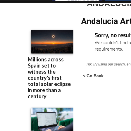
ANDALUCI
Andalucia Ar
Sorry, no resu
We couldn't find a
requirements.
Tip: Try using our search, e
< Go Back