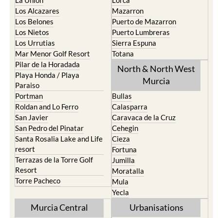
La Union
Lorca
Los Alcazares
Mazarron
Los Belones
Puerto de Mazarron
Los Nietos
Puerto Lumbreras
Los Urrutias
Sierra Espuna
Mar Menor Golf Resort
Totana
Pilar de la Horadada
North & North West
Playa Honda / Playa
Murcia
Paraiso
Portman
Bullas
Roldan and Lo Ferro
Calasparra
San Javier
Caravaca de la Cruz
San Pedro del Pinatar
Cehegin
Santa Rosalia Lake and Life
Cieza
resort
Fortuna
Terrazas de la Torre Golf
Jumilla
Resort
Moratalla
Torre Pacheco
Mula
Yecla
Murcia Central
Urbanisations