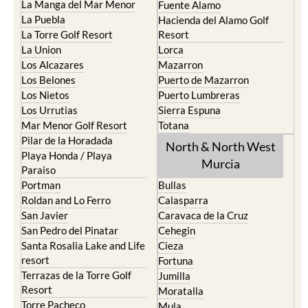
La Manga del Mar Menor
Fuente Alamo
La Puebla
Hacienda del Alamo Golf
La Torre Golf Resort
Resort
La Union
Lorca
Los Alcazares
Mazarron
Los Belones
Puerto de Mazarron
Los Nietos
Puerto Lumbreras
Los Urrutias
Sierra Espuna
Mar Menor Golf Resort
Totana
Pilar de la Horadada
North & North West
Playa Honda / Playa
Murcia
Paraiso
Portman
Bullas
Roldan and Lo Ferro
Calasparra
San Javier
Caravaca de la Cruz
San Pedro del Pinatar
Cehegin
Santa Rosalia Lake and Life
Cieza
resort
Fortuna
Terrazas de la Torre Golf
Jumilla
Resort
Moratalla
Torre Pacheco
Mula