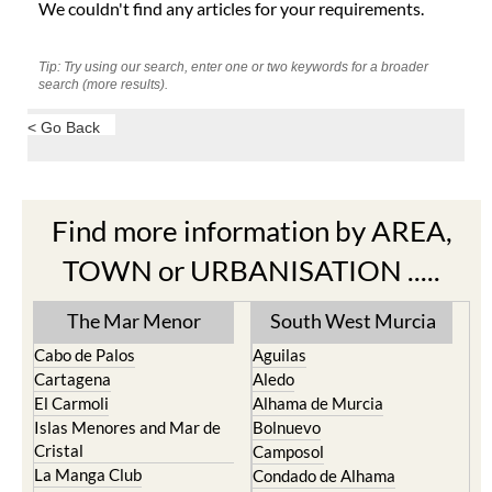
We couldn't find any articles for your requirements.
Tip: Try using our search, enter one or two keywords for a broader
search (more results).
< Go Back
Find more information by AREA,
TOWN or URBANISATION .....
The Mar Menor
South West Murcia
Cabo de Palos
Aguilas
Cartagena
Aledo
El Carmoli
Alhama de Murcia
Islas Menores and Mar de
Bolnuevo
Cristal
Camposol
La Manga Club
Condado de Alhama