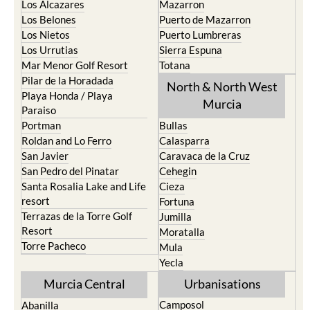
La Union
Lorca
Los Alcazares
Mazarron
Los Belones
Puerto de Mazarron
Los Nietos
Puerto Lumbreras
Los Urrutias
Sierra Espuna
Mar Menor Golf Resort
Totana
Pilar de la Horadada
North & North West
Playa Honda / Playa
Murcia
Paraiso
Portman
Bullas
Roldan and Lo Ferro
Calasparra
San Javier
Caravaca de la Cruz
San Pedro del Pinatar
Cehegin
Santa Rosalia Lake and Life
Cieza
resort
Fortuna
Terrazas de la Torre Golf
Jumilla
Resort
Moratalla
Torre Pacheco
Mula
Yecla
Murcia Central
Urbanisations