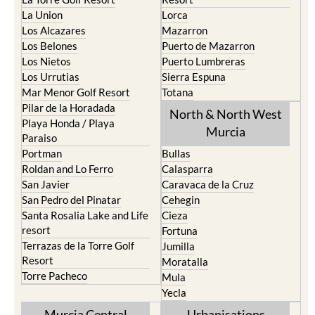
Los Alcazares
Mazarron
Los Belones
Puerto de Mazarron
Los Nietos
Puerto Lumbreras
Los Urrutias
Sierra Espuna
Mar Menor Golf Resort
Totana
Pilar de la Horadada
North & North West
Playa Honda / Playa
Murcia
Paraiso
Portman
Bullas
Roldan and Lo Ferro
Calasparra
San Javier
Caravaca de la Cruz
San Pedro del Pinatar
Cehegin
Santa Rosalia Lake and Life
Cieza
resort
Fortuna
Terrazas de la Torre Golf
Jumilla
Resort
Moratalla
Torre Pacheco
Mula
Yecla
Murcia Central
Urbanisations
Camposol
Abanilla