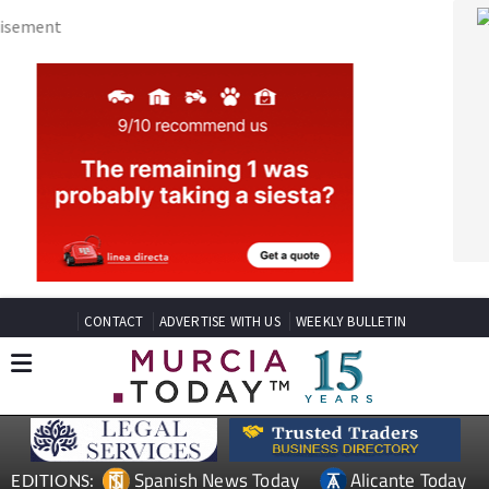
CONTACT
ADVERTISE WITH US
WEEKLY BULLETIN
Spanish News Today
Alicante Today
EDITIONS:
Andalucia Today