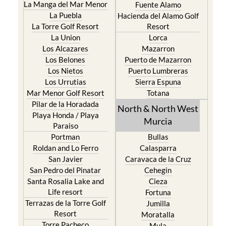
La Manga del Mar Menor
Fuente Alamo
La Puebla
Hacienda del Alamo Golf
La Torre Golf Resort
Resort
La Union
Lorca
Los Alcazares
Mazarron
Los Belones
Puerto de Mazarron
Los Nietos
Puerto Lumbreras
Los Urrutias
Sierra Espuna
Mar Menor Golf Resort
Totana
Pilar de la Horadada
North & North West
Playa Honda / Playa
Murcia
Paraiso
Portman
Bullas
Roldan and Lo Ferro
Calasparra
San Javier
Caravaca de la Cruz
San Pedro del Pinatar
Cehegin
Santa Rosalia Lake and
Cieza
Life resort
Fortuna
Terrazas de la Torre Golf
Jumilla
Resort
Moratalla
Torre Pacheco
Mula