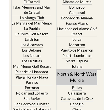
El Carmoli
Alhama de Murcia
Islas Menores and Mar
Bolnuevo
de Cristal
Camposol
La Manga Club
Condado de Alhama
La Manga del Mar Menor
Fuente Alamo
La Puebla
Hacienda del Alamo Golf
La Torre Golf Resort
Resort
La Union
Lorca
Los Alcazares
Mazarron
Los Belones
Puerto de Mazarron
Los Nietos
Puerto Lumbreras
Los Urrutias
Sierra Espuna
Mar Menor Golf Resort
Totana
Pilar de la Horadada
North & North West
Playa Honda / Playa
Murcia
Paraiso
Portman
Bullas
Roldan and Lo Ferro
Calasparra
San Javier
Caravaca de la Cruz
San Pedro del Pinatar
Cehegin
Santa Rosalia Lake and
Cieza