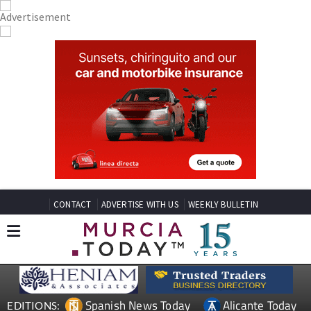
CONTACT
ADVERTISE WITH US
WEEKLY BULLETIN
Spanish News Today
Alicante Today
EDITIONS: