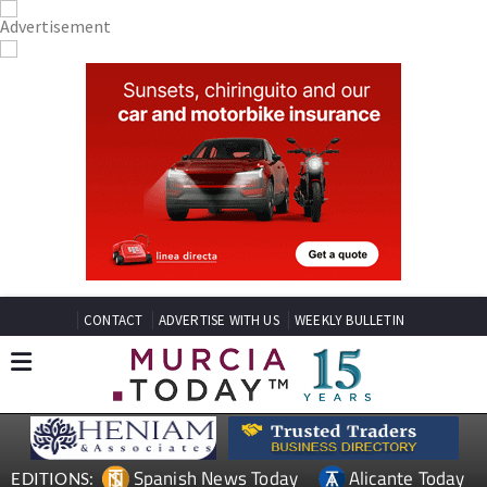
CONTACT
ADVERTISE WITH US
WEEKLY BULLETIN
Spanish News Today
Alicante Today
EDITIONS: