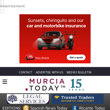
CONTACT
ADVERTISE WITH US
WEEKLY BULLETIN
Spanish News Today
Alicante Today
EDITIONS: