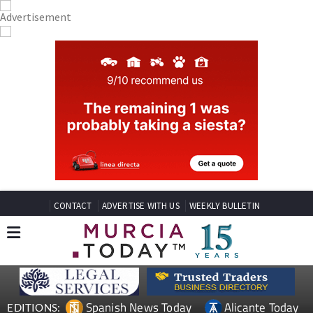
CONTACT
ADVERTISE WITH US
WEEKLY BULLETIN
Spanish News Today
Alicante Today
EDITIONS: