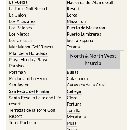
La Puebla
Hacienda del Alamo Golf
La Torre Golf Resort
Resort
La Union
Lorca
Los Alcazares
Mazarron
Los Belones
Puerto de Mazarron
Los Nietos
Puerto Lumbreras
Los Urrutias
Sierra Espuna
Mar Menor Golf Resort
Totana
Pilar de la Horadada
North & North West
Playa Honda / Playa
Murcia
Paraiso
Portman
Bullas
Roldan and Lo Ferro
Calasparra
San Javier
Caravaca de la Cruz
San Pedro del Pinatar
Cehegin
Santa Rosalia Lake and Life
Cieza
resort
Fortuna
Terrazas de la Torre Golf
Jumilla
Resort
Moratalla
Torre Pacheco
Mula
Yecla