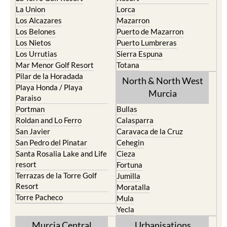
La Union
Lorca
Los Alcazares
Mazarron
Los Belones
Puerto de Mazarron
Los Nietos
Puerto Lumbreras
Los Urrutias
Sierra Espuna
Mar Menor Golf Resort
Totana
Pilar de la Horadada
North & North West
Playa Honda / Playa
Murcia
Paraiso
Portman
Bullas
Roldan and Lo Ferro
Calasparra
San Javier
Caravaca de la Cruz
San Pedro del Pinatar
Cehegin
Santa Rosalia Lake and Life
Cieza
resort
Fortuna
Terrazas de la Torre Golf
Jumilla
Resort
Moratalla
Torre Pacheco
Mula
Yecla
Murcia Central
Urbanisations