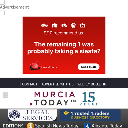
CONTACT
ADVERTISE WITH US
WEEKLY BULLETIN
Spanish News Today
Alicante Today
EDITIONS: