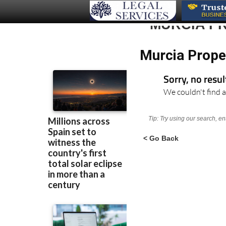
MURCIA P
Murcia Prope
Sorry, no resu
We couldn't find a
Tip: Try using our search, e
< Go Back