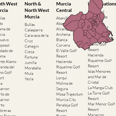
uth West
North &
Murcia
Urbanisation
rcia
North West
Central
Camposol
Murcia
Condado de
ilas
Abanilla
Alhama
do
Abaran
Bullas
El Valle Golf
ama de
Alcantarilla
Calasparra
Resort
cia
Archena
Caravaca de la
Hacienda del
nuevo
Blanca
Cruz
Alamo Golf
posol
Corvera
Cehegin
Resort
dado de
El Valle Golf
Cieza
Hacienda
ama
Resort
Fortuna
Riquelme Golf
nte Alamo
Hacienda
Jumilla
Resort
ienda del
Riquelme Golf
Moratalla
Islas Menores
mo Golf
Resort
Mula
and Mar de
ort
Lorqui
Yecla
Cristal
ca
Molina de
La Manga Club
arron
Segura
La Torre Golf
rto de
Mosa Trajectum
Resort
arron
Murcia City
Mar Menor Golf
rto
Peraleja Golf
Resort
breras
Resort
Mazarron
rra Espuna
Ricote