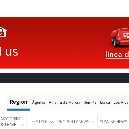
Region
Águilas
Alhama de Murcia
Jumilla
Lorca
Los Alc
MOTORING
LIFESTYLE
PROPERTY NEWS
SPANISH NEWS
& TRAVEL