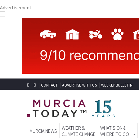
CONTACT
ADVERTISE WITH US
WEEKLY BULLETIN
WEATHER &
WHAT'S ON &
MURCIA NEWS
CLIMATE CHANGE
WHERE TO GO