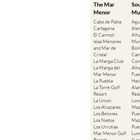
The Mar
So
Menor
Mu
Cabo de Palos
Agu
Cartagena
Ale
El Carmoli
Alh
Islas Menores
Mur
and Mar de
Bol
Cristal
Cam
La Manga Club
Con
La Manga del
Alh
Mar Menor
Fue
La Puebla
Hac
La Torre Golf
Ala
Resort
Res
La Union
Lor
Los Alcazares
Maz
Los Belones
Pue
Los Nietos
Maz
Los Urrutias
Pue
Mar Menor Golf
Lum
Resort
Sie