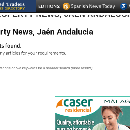
Spanish News Today
EDITIONS:
ROPERTY NEWS, JAÉN ANDALUC
rty News, Jaén Andalucia
lts found.
ny articles for your requirements.
nter one or two keywords for a broader search (more results).