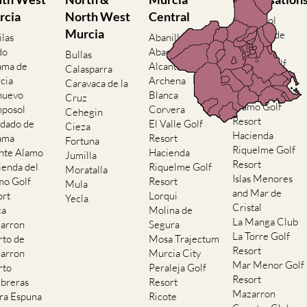
rcia
North West
Central
Camposol
Murcia
Condado de
ilas
Abanilla
Alhama
do
Abaran
Bullas
El Valle Golf
ama de
Alcantarilla
Calasparra
Resort
cia
Archena
Caravaca de la
Hacienda del
nuevo
Blanca
Cruz
Alamo Golf
posol
Corvera
Cehegin
Resort
dado de
El Valle Golf
Cieza
Hacienda
ama
Resort
Fortuna
Riquelme Golf
nte Alamo
Hacienda
Jumilla
Resort
ienda del
Riquelme Golf
Moratalla
Islas Menores
mo Golf
Resort
Mula
and Mar de
ort
Lorqui
Yecla
Cristal
ca
Molina de
La Manga Club
arron
Segura
La Torre Golf
rto de
Mosa Trajectum
Resort
arron
Murcia City
Mar Menor Golf
rto
Peraleja Golf
Resort
breras
Resort
Mazarron
rra Espuna
Ricote