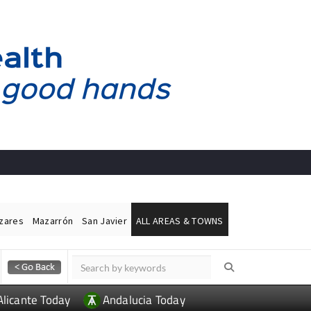
ázares
Mazarrón
San Javier
ALL AREAS & TOWNS
Alicante Today
Andalucia Today