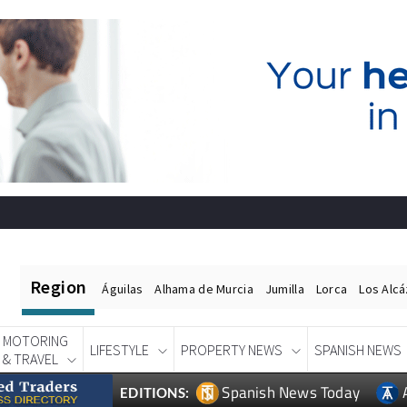
Region
Águilas
Alhama de Murcia
Jumilla
Lorca
Los Alc
MOTORING
LIFESTYLE
PROPERTY NEWS
SPANISH NEWS
& TRAVEL
Spanish News Today
EDITIONS: