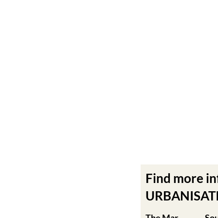
Find more i
URBANISATIO
The Mar
So