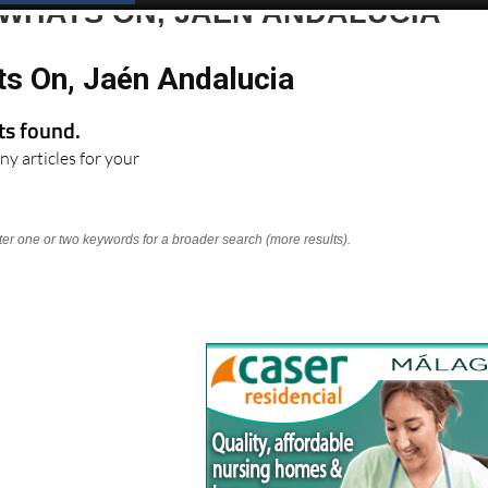
 WHATS ON, JAÉN ANDALUCIA
ts On, Jaén Andalucia
lts found.
ny articles for your
nter one or two keywords for a broader search (more results).