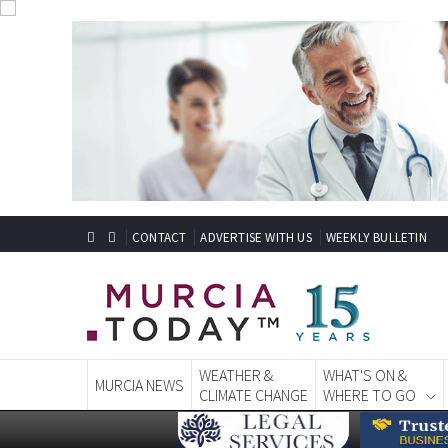
CONTACT
ADVERTISE WITH US
WEEKLY BULLETIN
WEATHER &
WHAT'S ON &
MURCIA NEWS
CLIMATE CHANGE
WHERE TO GO