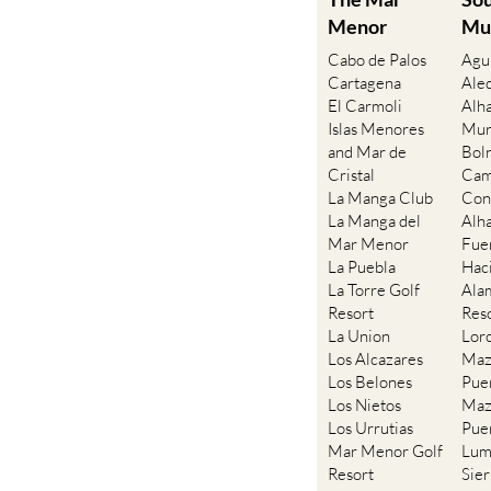
Menor
Mu
Cabo de Palos
Agu
Cartagena
Ale
El Carmoli
Alh
Islas Menores
Mur
and Mar de
Bol
Cristal
Cam
La Manga Club
Con
La Manga del
Alh
Mar Menor
Fue
La Puebla
Hac
La Torre Golf
Ala
Resort
Res
La Union
Lor
Los Alcazares
Maz
Los Belones
Pue
Los Nietos
Maz
Los Urrutias
Pue
Mar Menor Golf
Lum
Resort
Sie