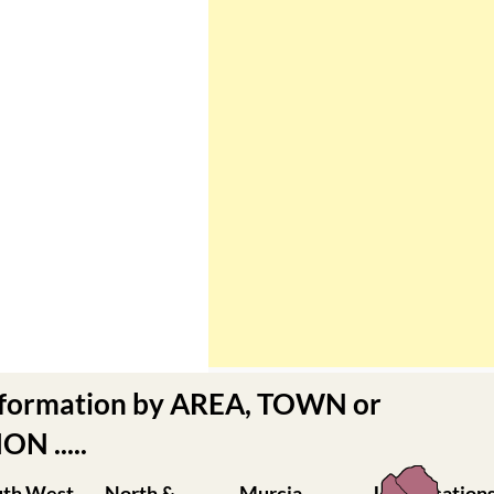
nformation by AREA, TOWN or
N .....
uth West
North &
Murcia
Urbanisation