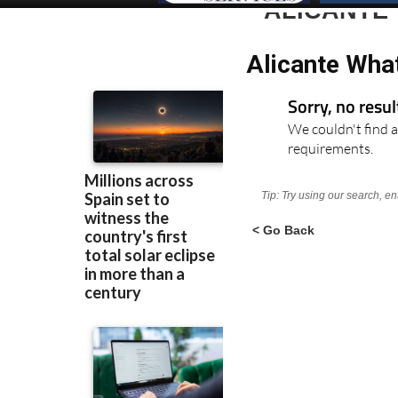
ALICANTE
Alicante Wha
Sorry, no resu
We couldn't find a
requirements.
Tip: Try using our search, e
< Go Back