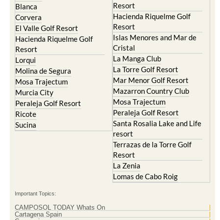
El Valle Golf Resort
Alcantarilla
Hacienda del Alamo Golf
Archena
Resort
Blanca
Hacienda Riquelme Golf
Corvera
Resort
El Valle Golf Resort
Islas Menores and Mar de
Hacienda Riquelme Golf
Cristal
Resort
La Manga Club
Lorqui
La Torre Golf Resort
Molina de Segura
Mar Menor Golf Resort
Mosa Trajectum
Mazarron Country Club
Murcia City
Mosa Trajectum
Peraleja Golf Resort
Peraleja Golf Resort
Ricote
Santa Rosalia Lake and Life
Sucina
resort
Terrazas de la Torre Golf
Resort
La Zenia
Lomas de Cabo Roig
Important Topics: