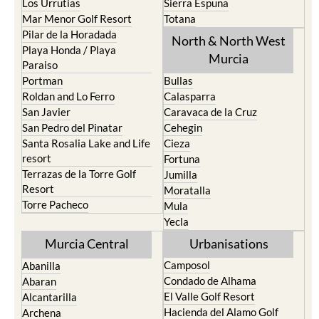
Los Nietos
Puerto Lumbreras
Los Urrutias
Sierra Espuna
Mar Menor Golf Resort
Totana
Pilar de la Horadada
North & North West
Playa Honda / Playa
Murcia
Paraiso
Portman
Bullas
Roldan and Lo Ferro
Calasparra
San Javier
Caravaca de la Cruz
San Pedro del Pinatar
Cehegin
Santa Rosalia Lake and Life
Cieza
resort
Fortuna
Terrazas de la Torre Golf
Jumilla
Resort
Moratalla
Torre Pacheco
Mula
Yecla
Murcia Central
Urbanisations
Camposol
Abanilla
Condado de Alhama
Abaran