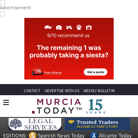
CONTACT
ADVERTISE WITH US
WEEKLY BULLETIN
Spanish News Today
Alicante Today
EDITIONS: