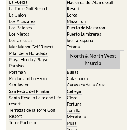
La Puebla
Hacienda del Alamo Golf
La Torre Golf Resort
Resort
La Union
Lorca
Los Alcazares
Mazarron
Los Belones
Puerto de Mazarron
Los Nietos
Puerto Lumbreras
Los Urrutias
Sierra Espuna
Mar Menor Golf Resort
Totana
Pilar de la Horadada
North & North West
Playa Honda / Playa
Murcia
Paraiso
Portman
Bullas
Roldan and Lo Ferro
Calasparra
San Javier
Caravaca de la Cruz
San Pedro del Pinatar
Cehegin
Santa Rosalia Lake and Life
Cieza
resort
Fortuna
Terrazas de la Torre Golf
Jumilla
Resort
Moratalla
Torre Pacheco
Mula
Yecla