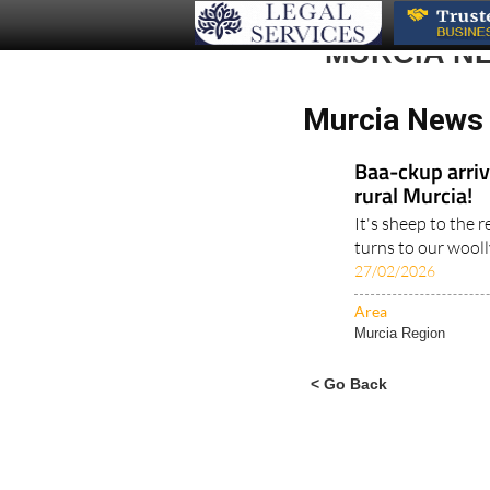
MURCIA N
Murcia News 
Baa-ckup arrive
rural Murcia!
It's sheep to the 
turns to our woolly
27/02/2026
Area
Murcia Region
< Go Back