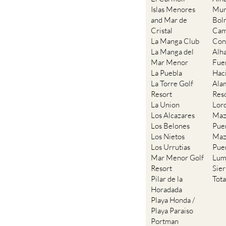
Islas Menores
Mur
and Mar de
Bol
Cristal
Cam
La Manga Club
Con
La Manga del
Alh
Mar Menor
Fue
La Puebla
Hac
La Torre Golf
Ala
Resort
Res
La Union
Lor
Los Alcazares
Maz
Los Belones
Pue
Los Nietos
Maz
Los Urrutias
Pue
Mar Menor Golf
Lum
Resort
Sie
Pilar de la
Tot
Horadada
Playa Honda /
Playa Paraiso
Portman