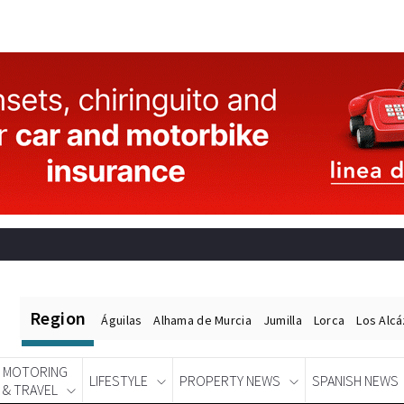
Region
Águilas
Alhama de Murcia
Jumilla
Lorca
Los Alc
MOTORING
LIFESTYLE
PROPERTY NEWS
SPANISH NEWS
& TRAVEL