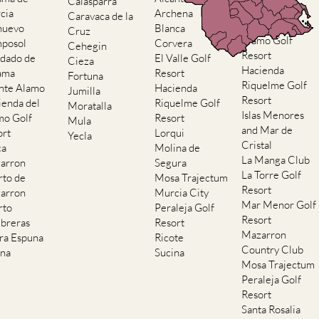
Calasparra
Resort
cia
Archena
Caravaca de la
Hacienda del
nuevo
Blanca
Cruz
Alamo Golf
posol
Corvera
Cehegin
Resort
dado de
El Valle Golf
Cieza
Hacienda
ama
Resort
Fortuna
Riquelme Golf
nte Alamo
Hacienda
Jumilla
Resort
ienda del
Riquelme Golf
Moratalla
Islas Menores
mo Golf
Resort
Mula
and Mar de
ort
Lorqui
Yecla
Cristal
ca
Molina de
La Manga Club
arron
Segura
La Torre Golf
rto de
Mosa Trajectum
Resort
arron
Murcia City
Mar Menor Golf
rto
Peraleja Golf
Resort
breras
Resort
Mazarron
rra Espuna
Ricote
Country Club
ana
Sucina
Mosa Trajectum
Peraleja Golf
Resort
Santa Rosalia