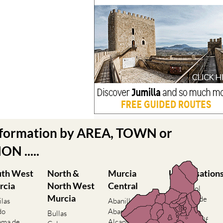
nformation by AREA, TOWN or
N .....
uth West
North &
Murcia
Urbanisation
rcia
North West
Central
Camposol
Murcia
Condado de
ilas
Abanilla
Alhama
do
Abaran
Bullas
El Valle Golf
ama de
Alcantarilla