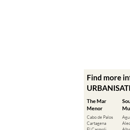
Find more i
URBANISATIO
The Mar
So
Menor
Mu
Cabo de Palos
Agu
Cartagena
Ale
El Carmoli
Alh