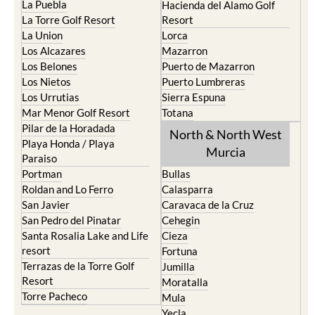
La Union
Lorca
Los Alcazares
Mazarron
Los Belones
Puerto de Mazarron
Los Nietos
Puerto Lumbreras
Los Urrutias
Sierra Espuna
Mar Menor Golf Resort
Totana
Pilar de la Horadada
North & North West
Playa Honda / Playa
Murcia
Paraiso
Portman
Bullas
Roldan and Lo Ferro
Calasparra
San Javier
Caravaca de la Cruz
San Pedro del Pinatar
Cehegin
Santa Rosalia Lake and Life
Cieza
resort
Fortuna
Terrazas de la Torre Golf
Jumilla
Resort
Moratalla
Torre Pacheco
Mula
Yecla
Murcia Central
Urbanisations