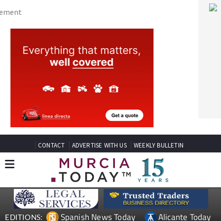
CONTACT
ADVERTISE WITH US
WEEKLY BULLETIN
Spanish News Today
Alicante Today
EDITIONS:
Andalucia Today