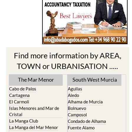
Find more information by AREA,
TOWN or URBANISATION .....
The Mar Menor
South West Murcia
Cabo de Palos
Aguilas
Cartagena
Aledo
El Carmoli
Alhama de Murcia
Islas Menores and Mar de
Bolnuevo
Cristal
Camposol
La Manga Club
Condado de Alhama
La Manga del Mar Menor
Fuente Alamo
La Puebla
Hacienda del Alamo Golf
La Torre Golf Resort
Resort