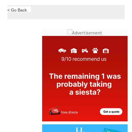
Alicante Alcoy
Costa Blanca
ALL ALICANTE
LIFESTYLE..
< Go Back