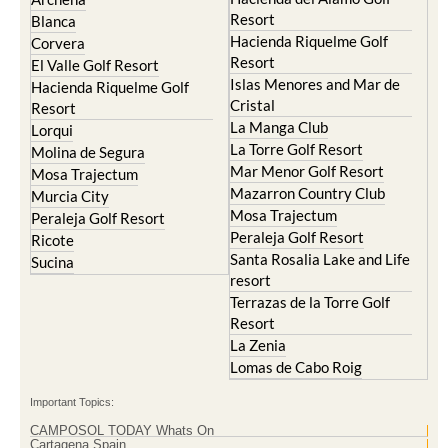
El Valle Golf Resort
Alcantarilla
Hacienda del Alamo Golf
Archena
Resort
Blanca
Hacienda Riquelme Golf
Corvera
Resort
El Valle Golf Resort
Islas Menores and Mar de
Hacienda Riquelme Golf
Cristal
Resort
La Manga Club
Lorqui
La Torre Golf Resort
Molina de Segura
Mar Menor Golf Resort
Mosa Trajectum
Mazarron Country Club
Murcia City
Mosa Trajectum
Peraleja Golf Resort
Peraleja Golf Resort
Ricote
Santa Rosalia Lake and Life
Sucina
resort
Terrazas de la Torre Golf
Resort
La Zenia
Lomas de Cabo Roig
Important Topics: