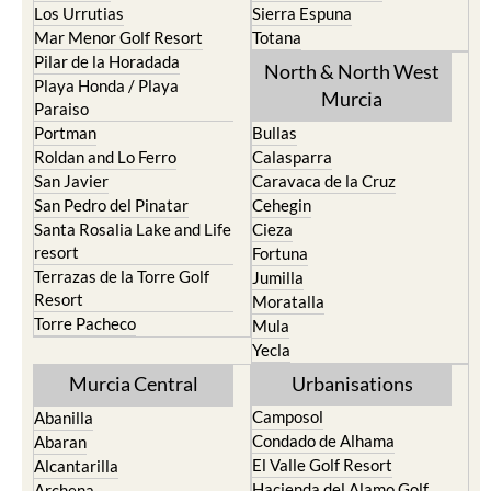
Los Belones
Puerto de Mazarron
Los Nietos
Puerto Lumbreras
Los Urrutias
Sierra Espuna
Mar Menor Golf Resort
Totana
Pilar de la Horadada
North & North West
Playa Honda / Playa
Murcia
Paraiso
Portman
Bullas
Roldan and Lo Ferro
Calasparra
San Javier
Caravaca de la Cruz
San Pedro del Pinatar
Cehegin
Santa Rosalia Lake and Life
Cieza
resort
Fortuna
Terrazas de la Torre Golf
Jumilla
Resort
Moratalla
Torre Pacheco
Mula
Yecla
Murcia Central
Urbanisations
Camposol
Abanilla
Condado de Alhama
Abaran