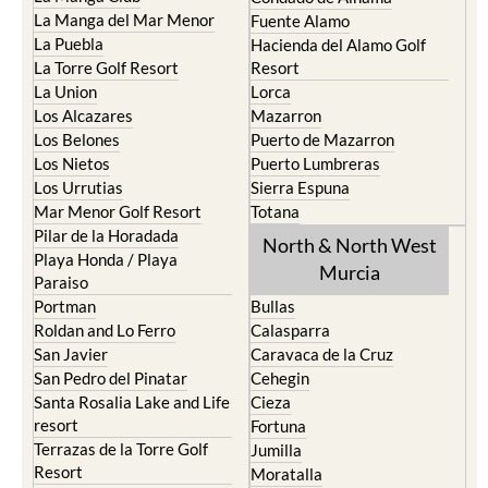
La Puebla
Hacienda del Alamo Golf
La Torre Golf Resort
Resort
La Union
Lorca
Los Alcazares
Mazarron
Los Belones
Puerto de Mazarron
Los Nietos
Puerto Lumbreras
Los Urrutias
Sierra Espuna
Mar Menor Golf Resort
Totana
Pilar de la Horadada
North & North West
Playa Honda / Playa
Murcia
Paraiso
Portman
Bullas
Roldan and Lo Ferro
Calasparra
San Javier
Caravaca de la Cruz
San Pedro del Pinatar
Cehegin
Santa Rosalia Lake and Life
Cieza
resort
Fortuna
Terrazas de la Torre Golf
Jumilla
Resort
Moratalla
Torre Pacheco
Mula
Yecla