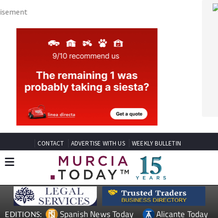
CONTACT
ADVERTISE WITH US
WEEKLY BULLETIN
Spanish News Today
Alicante Today
EDITIONS:
Andalucia Today