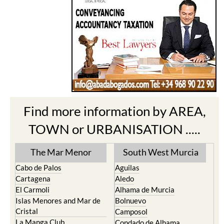
Find more information by AREA,
TOWN or URBANISATION .....
The Mar Menor
South West Murcia
Cabo de Palos
Aguilas
Cartagena
Aledo
El Carmoli
Alhama de Murcia
Islas Menores and Mar de
Bolnuevo
Cristal
Camposol
La Manga Club
Condado de Alhama
La Manga del Mar Menor
Fuente Alamo