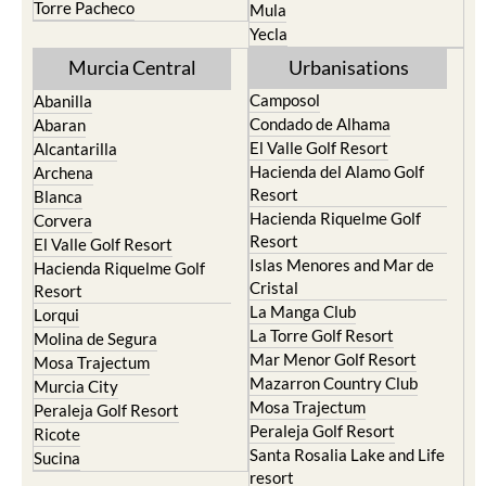
Murcia Central
Urbanisations
Camposol
Abanilla
Condado de Alhama
Abaran
El Valle Golf Resort
Alcantarilla
Hacienda del Alamo Golf
Archena
Resort
Blanca
Hacienda Riquelme Golf
Corvera
Resort
El Valle Golf Resort
Islas Menores and Mar de
Hacienda Riquelme Golf
Cristal
Resort
La Manga Club
Lorqui
La Torre Golf Resort
Molina de Segura
Mar Menor Golf Resort
Mosa Trajectum
Mazarron Country Club
Murcia City
Mosa Trajectum
Peraleja Golf Resort
Peraleja Golf Resort
Ricote
Santa Rosalia Lake and Life
Sucina
resort
Terrazas de la Torre Golf
Resort