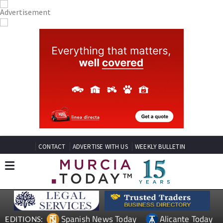
CONTACT
ADVERTISE WITH US
WEEKLY BULLETIN
Spanish News Today
Alicante Today
EDITIONS: