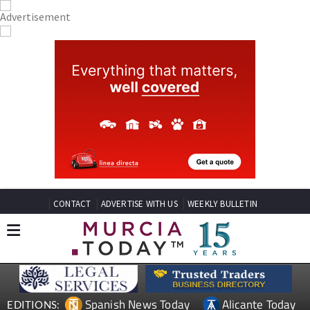
CONTACT
ADVERTISE WITH US
WEEKLY BULLETIN
Spanish News Today
Alicante Today
EDITIONS: