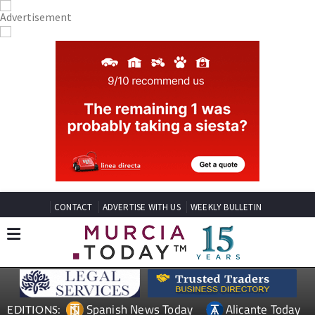
CONTACT
ADVERTISE WITH US
WEEKLY BULLETIN
Spanish News Today
Alicante Today
EDITIONS: