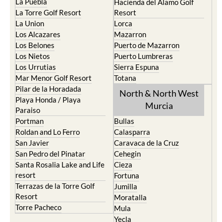
La Puebla
Hacienda del Alamo Golf
La Torre Golf Resort
Resort
La Union
Lorca
Los Alcazares
Mazarron
Los Belones
Puerto de Mazarron
Los Nietos
Puerto Lumbreras
Los Urrutias
Sierra Espuna
Mar Menor Golf Resort
Totana
Pilar de la Horadada
North & North West
Playa Honda / Playa
Murcia
Paraiso
Portman
Bullas
Roldan and Lo Ferro
Calasparra
San Javier
Caravaca de la Cruz
San Pedro del Pinatar
Cehegin
Santa Rosalia Lake and Life
Cieza
resort
Fortuna
Terrazas de la Torre Golf
Jumilla
Resort
Moratalla
Torre Pacheco
Mula
Yecla