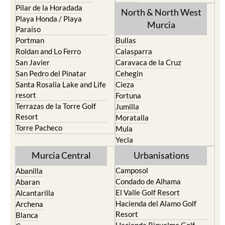
Los Urrutias
Sierra Espuna
Mar Menor Golf Resort
Totana
Pilar de la Horadada
North & North West
Playa Honda / Playa
Murcia
Paraiso
Portman
Bullas
Roldan and Lo Ferro
Calasparra
San Javier
Caravaca de la Cruz
San Pedro del Pinatar
Cehegin
Santa Rosalia Lake and Life
Cieza
resort
Fortuna
Terrazas de la Torre Golf
Jumilla
Resort
Moratalla
Torre Pacheco
Mula
Yecla
Murcia Central
Urbanisations
Camposol
Abanilla
Condado de Alhama
Abaran
El Valle Golf Resort
Alcantarilla
Hacienda del Alamo Golf
Archena