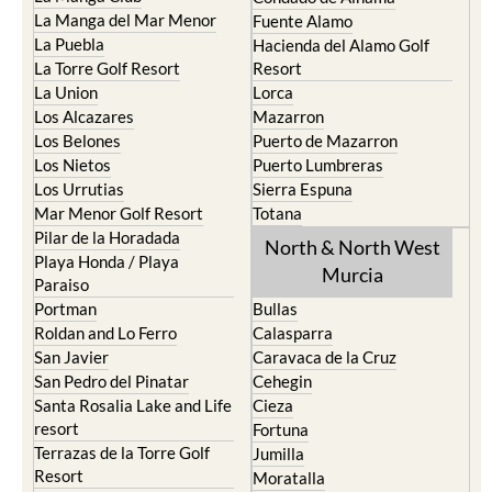
La Puebla
Hacienda del Alamo Golf
La Torre Golf Resort
Resort
La Union
Lorca
Los Alcazares
Mazarron
Los Belones
Puerto de Mazarron
Los Nietos
Puerto Lumbreras
Los Urrutias
Sierra Espuna
Mar Menor Golf Resort
Totana
Pilar de la Horadada
North & North West
Playa Honda / Playa
Murcia
Paraiso
Portman
Bullas
Roldan and Lo Ferro
Calasparra
San Javier
Caravaca de la Cruz
San Pedro del Pinatar
Cehegin
Santa Rosalia Lake and Life
Cieza
resort
Fortuna
Terrazas de la Torre Golf
Jumilla
Resort
Moratalla
Torre Pacheco
Mula
Yecla