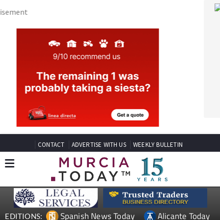
CONTACT
ADVERTISE WITH US
WEEKLY BULLETIN
Spanish News Today
Alicante Today
EDITIONS:
Andalucia Today