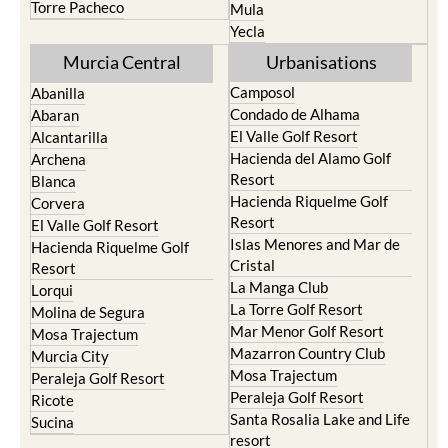
Murcia Central
Urbanisations
Camposol
Abanilla
Condado de Alhama
Abaran
El Valle Golf Resort
Alcantarilla
Hacienda del Alamo Golf
Archena
Resort
Blanca
Hacienda Riquelme Golf
Corvera
Resort
El Valle Golf Resort
Islas Menores and Mar de
Hacienda Riquelme Golf
Cristal
Resort
La Manga Club
Lorqui
La Torre Golf Resort
Molina de Segura
Mar Menor Golf Resort
Mosa Trajectum
Mazarron Country Club
Murcia City
Mosa Trajectum
Peraleja Golf Resort
Peraleja Golf Resort
Ricote
Santa Rosalia Lake and Life
Sucina
resort
Terrazas de la Torre Golf
Resort