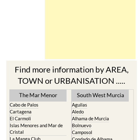
Find more information by AREA,
TOWN or URBANISATION .....
The Mar Menor
South West Murcia
Cabo de Palos
Aguilas
Cartagena
Aledo
El Carmoli
Alhama de Murcia
Islas Menores and Mar de
Bolnuevo
Cristal
Camposol
La Manga Club
Condado de Alhama
La Manga del Mar Menor
Fuente Alamo