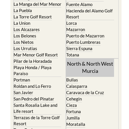
Los Nietos
Puerto Lumbreras
Los Urrutias
Sierra Espuna
Mar Menor Golf Resort
Totana
Pilar de la Horadada
North & North West
Playa Honda / Playa
Murcia
Paraiso
Portman
Bullas
Roldan and Lo Ferro
Calasparra
San Javier
Caravaca de la Cruz
San Pedro del Pinatar
Cehegin
Santa Rosalia Lake and
Cieza
Life resort
Fortuna
Terrazas de la Torre Golf
Jumilla
Resort
Moratalla
Torre Pacheco
Mula
Yecla
Murcia Central
Urbanisations
Camposol
Abanilla
Condado de Alhama
Abaran
El Valle Golf Resort
Alcantarilla