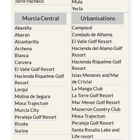
Hacienda del Alamo Golf
Archena
Resort
Blanca
Hacienda Riquelme Golf
Corvera
Resort
El Valle Golf Resort
Islas Menores and Mar
Hacienda Riquelme Golf
de Cristal
Resort
La Manga Club
Lorqui
La Torre Golf Resort
Molina de Segura
Mar Menor Golf Resort
Mosa Trajectum
Mazarron Country Club
Murcia City
Mosa Trajectum
Peraleja Golf Resort
Peraleja Golf Resort
Ricote
Santa Rosalia Lake and
Sucina
Life resort
Terrazas de la Torre Golf
Resort
La Zenia
Lomas de Cabo Roig
Important Topics: