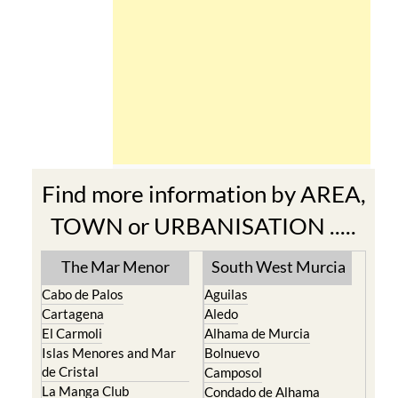
Find more information by AREA,
TOWN or URBANISATION .....
The Mar Menor
South West Murcia
Cabo de Palos
Aguilas
Cartagena
Aledo
El Carmoli
Alhama de Murcia
Islas Menores and Mar
Bolnuevo
de Cristal
Camposol
La Manga Club
Condado de Alhama
La Manga del Mar Menor
Fuente Alamo
La Puebla
Hacienda del Alamo Golf
La Torre Golf Resort
Resort
La Union
Lorca
Los Alcazares
Mazarron
Los Belones
Puerto de Mazarron