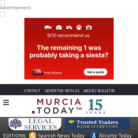
CONTACT
ADVERTISE WITH US
WEEKLY BULLETIN
Spanish News Today
Alicante Today
EDITIONS: