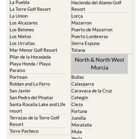
La Puebla
Hacienda del Alamo Golf
La Torre Golf Resort
Resort
La Union
Lorca
Los Alcazares
Mazarron
Los Belones
Puerto de Mazarron
Los Nietos
Puerto Lumbreras
Los Urrutias
Sierra Espuna
Mar Menor Golf Resort
Totana
Pilar de la Horadada
North & North West
Playa Honda / Playa
Murcia
Paraiso
Portman
Bullas
Roldan and Lo Ferro
Calasparra
San Javier
Caravaca de la Cruz
San Pedro del Pinatar
Cehegin
Santa Rosalia Lake and Life
Cieza
resort
Fortuna
Terrazas de la Torre Golf
Jumilla
Resort
Moratalla
Torre Pacheco
Mula
Yecla