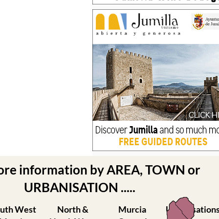
ore information by AREA, TOWN or
URBANISATION .....
uth West
North &
Murcia
Urbanisation