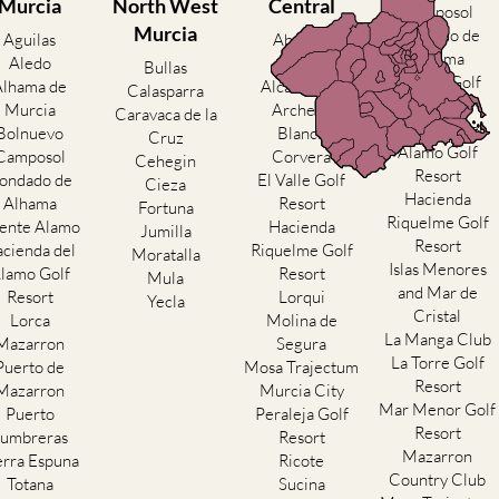
Murcia
North West
Central
Camposol
Murcia
Condado de
Aguilas
Abanilla
Alhama
Aledo
Abaran
Bullas
El Valle Golf
Alhama de
Alcantarilla
Calasparra
Resort
Murcia
Archena
Caravaca de la
Hacienda del
Bolnuevo
Blanca
Cruz
Alamo Golf
Camposol
Corvera
Cehegin
Resort
ondado de
El Valle Golf
Cieza
Hacienda
Alhama
Resort
Fortuna
Riquelme Golf
ente Alamo
Hacienda
Jumilla
Resort
cienda del
Riquelme Golf
Moratalla
Islas Menores
lamo Golf
Resort
Mula
and Mar de
Resort
Lorqui
Yecla
Cristal
Lorca
Molina de
La Manga Club
Mazarron
Segura
La Torre Golf
Puerto de
Mosa Trajectum
Resort
Mazarron
Murcia City
Mar Menor Golf
Puerto
Peraleja Golf
Resort
umbreras
Resort
Mazarron
erra Espuna
Ricote
Country Club
Totana
Sucina