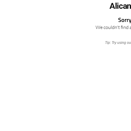
Alica
Sorry
We couldn't find 
Tip: Try using o