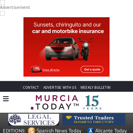
CONTACT
ADVERTISE WITH US
WEEKLY BULLETIN
Spanish News Today
Alicante Today
EDITIONS: