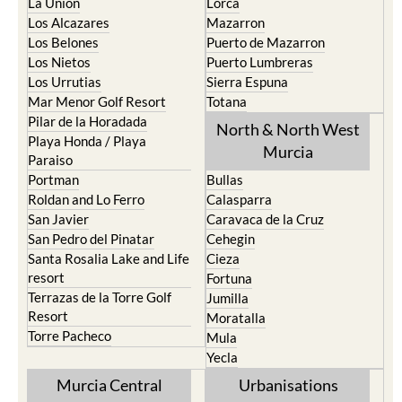
La Union
Lorca
Los Alcazares
Mazarron
Los Belones
Puerto de Mazarron
Los Nietos
Puerto Lumbreras
Los Urrutias
Sierra Espuna
Mar Menor Golf Resort
Totana
Pilar de la Horadada
North & North West
Playa Honda / Playa
Murcia
Paraiso
Portman
Bullas
Roldan and Lo Ferro
Calasparra
San Javier
Caravaca de la Cruz
San Pedro del Pinatar
Cehegin
Santa Rosalia Lake and Life
Cieza
resort
Fortuna
Terrazas de la Torre Golf
Jumilla
Resort
Moratalla
Torre Pacheco
Mula
Yecla
Murcia Central
Urbanisations