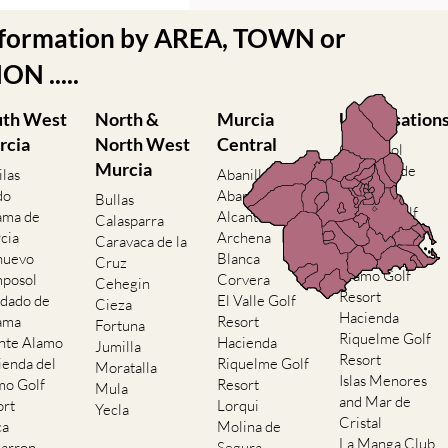
nformation by AREA, TOWN or
N .....
uth West
North &
Murcia
Urbanisation
rcia
North West
Central
Camposol
Murcia
Condado de
ilas
Abanilla
Alhama
do
Abaran
Bullas
El Valle Golf
ama de
Alcantarilla
Calasparra
Resort
cia
Archena
Caravaca de la
Hacienda del
nuevo
Blanca
Cruz
Alamo Golf
posol
Corvera
Cehegin
Resort
dado de
El Valle Golf
Cieza
Hacienda
ama
Resort
Fortuna
Riquelme Golf
nte Alamo
Hacienda
Jumilla
Resort
ienda del
Riquelme Golf
Moratalla
Islas Menores
mo Golf
Resort
Mula
and Mar de
ort
Lorqui
Yecla
Cristal
ca
Molina de
La Manga Club
arron
Segura