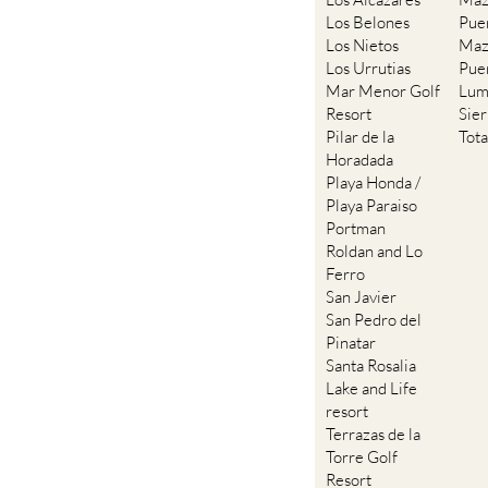
Los Belones
Pue
Los Nietos
Maz
Los Urrutias
Pue
Mar Menor Golf
Lum
Resort
Sie
Pilar de la
Tot
Horadada
Playa Honda /
Playa Paraiso
Portman
Roldan and Lo
Ferro
San Javier
San Pedro del
Pinatar
Santa Rosalia
Lake and Life
resort
Terrazas de la
Torre Golf
Resort