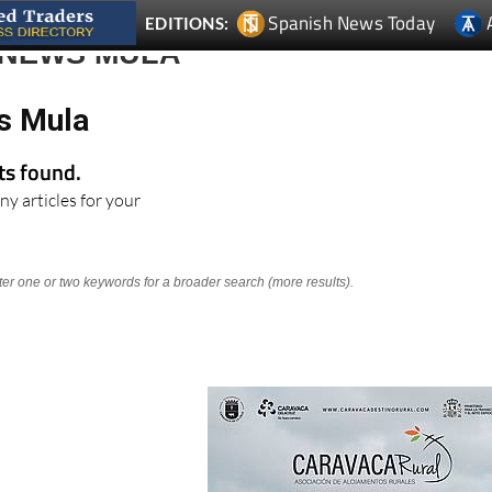
Spanish News Today
EDITIONS:
 NEWS MULA
s Mula
lts found.
ny articles for your
nter one or two keywords for a broader search (more results).