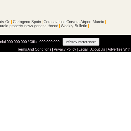
ts On
Cartagena Spain
Coronavirus
Corvera Airport Murcia
urcia property news generic thread
Weekly Bulletin
Privacy Preferences
orial 000 000 000 / Office 000 000 000
Terms And Conditons
|
Privacy Policy
|
Legal
|
About Us
|
Advertise With