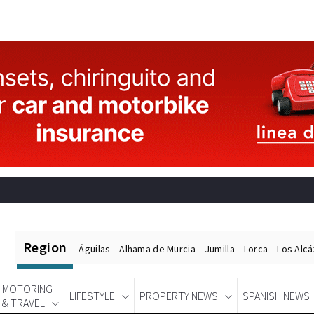
Region
Águilas
Alhama de Murcia
Jumilla
Lorca
Los Alc
MOTORING
LIFESTYLE
PROPERTY NEWS
SPANISH NEWS
& TRAVEL