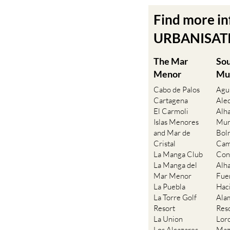
Find more i
URBANISATIO
The Mar
So
Menor
Mu
Cabo de Palos
Agu
Cartagena
Ale
El Carmoli
Alh
Islas Menores
Mur
and Mar de
Bol
Cristal
Cam
La Manga Club
Con
La Manga del
Alh
Mar Menor
Fue
La Puebla
Hac
La Torre Golf
Ala
Resort
Res
La Union
Lor
Los Alcazares
Maz