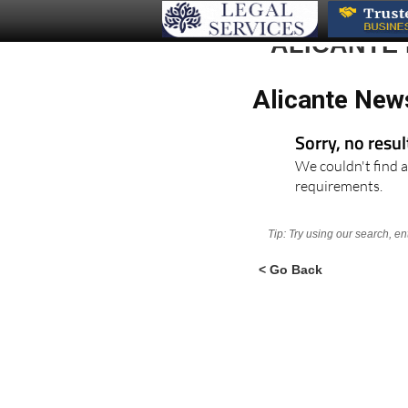
ALICANTE
Alicante New
Sorry, no resu
We couldn't find a
requirements.
Tip: Try using our search, e
< Go Back