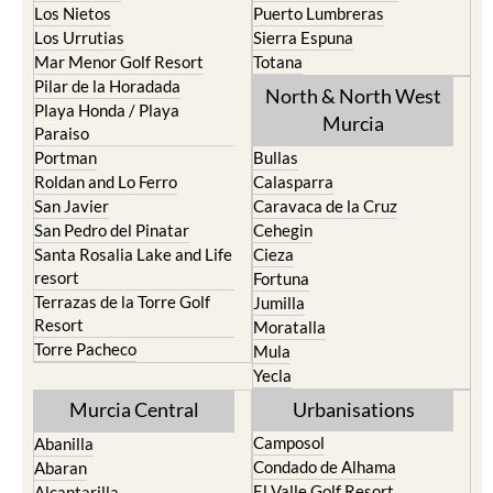
Los Nietos
Puerto Lumbreras
Los Urrutias
Sierra Espuna
Mar Menor Golf Resort
Totana
Pilar de la Horadada
North & North West
Playa Honda / Playa
Murcia
Paraiso
Portman
Bullas
Roldan and Lo Ferro
Calasparra
San Javier
Caravaca de la Cruz
San Pedro del Pinatar
Cehegin
Santa Rosalia Lake and Life
Cieza
resort
Fortuna
Terrazas de la Torre Golf
Jumilla
Resort
Moratalla
Torre Pacheco
Mula
Yecla
Murcia Central
Urbanisations
Camposol
Abanilla
Condado de Alhama
Abaran
El Valle Golf Resort
Alcantarilla