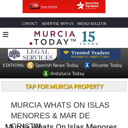
CONTACT
ADVERTISE WITH US
WEEKLY BULLETIN
Spanish News Today
Alicante Today
EDITIONS:
Andalucia Today
TAP FOR MURCIA PROPERTY
MURCIA WHATS ON ISLAS
MENORES & MAR DE
CRISTAL
Murcia Whats On Islas Menores