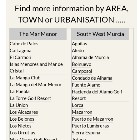
Find more information by AREA,
TOWN or URBANISATION .....
The Mar Menor
South West Murcia
Cabo de Palos
Aguilas
Cartagena
Aledo
El Carmoli
Alhama de Murcia
Islas Menores and Mar de
Bolnuevo
Cristal
Camposol
La Manga Club
Condado de Alhama
La Manga del Mar Menor
Fuente Alamo
La Puebla
Hacienda del Alamo Golf
La Torre Golf Resort
Resort
La Union
Lorca
Los Alcazares
Mazarron
Los Belones
Puerto de Mazarron
Los Nietos
Puerto Lumbreras
Los Urrutias
Sierra Espuna
Mar Menor Golf Resort
Totana