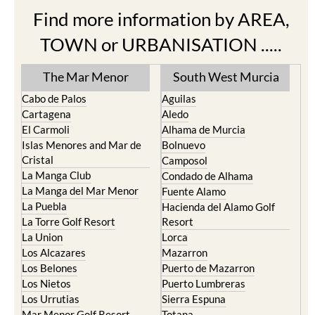
Find more information by AREA,
TOWN or URBANISATION .....
The Mar Menor
South West Murcia
Cabo de Palos
Aguilas
Cartagena
Aledo
El Carmoli
Alhama de Murcia
Islas Menores and Mar de
Bolnuevo
Cristal
Camposol
La Manga Club
Condado de Alhama
La Manga del Mar Menor
Fuente Alamo
La Puebla
Hacienda del Alamo Golf
La Torre Golf Resort
Resort
La Union
Lorca
Los Alcazares
Mazarron
Los Belones
Puerto de Mazarron
Los Nietos
Puerto Lumbreras
Los Urrutias
Sierra Espuna
Mar Menor Golf Resort
Totana