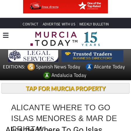
CONTACT
ADVERTISE WITH US
WEEKLY BULLETIN
Spanish News Today
Alicante Today
EDITIONS:
Andalucia Today
TAP FOR MURCIA PROPERTY
ALICANTE WHERE TO GO
ISLAS MENORES & MAR DE
CRISTAL
Alicante Where To Go Islas