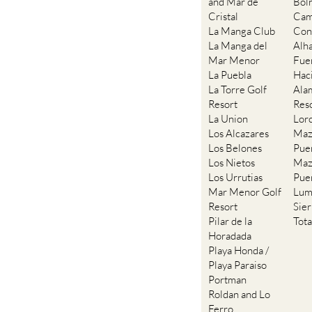
and Mar de
Bol
Cristal
Cam
La Manga Club
Con
La Manga del
Alh
Mar Menor
Fue
La Puebla
Hac
La Torre Golf
Ala
Resort
Res
La Union
Lor
Los Alcazares
Maz
Los Belones
Pue
Los Nietos
Maz
Los Urrutias
Pue
Mar Menor Golf
Lum
Resort
Sie
Pilar de la
Tot
Horadada
Playa Honda /
Playa Paraiso
Portman
Roldan and Lo
Ferro