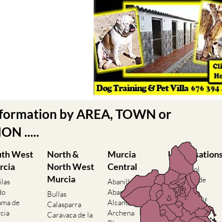
nformation by AREA, TOWN or
N .....
uth West
North &
Murcia
Urbanisation
rcia
North West
Central
Camposol
Murcia
Condado de
ilas
Abanilla
Alhama
do
Abaran
Bullas
El Valle Golf
ama de
Alcantarilla
Calasparra
Resort
cia
Archena
Caravaca de la
Hacienda del