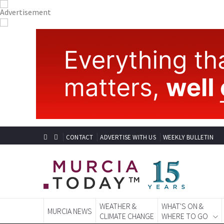
CONTACT
ADVERTISE WITH US
WEEKLY BULLETIN
WEATHER &
WHAT'S ON &
MURCIA NEWS
CLIMATE CHANGE
WHERE TO GO