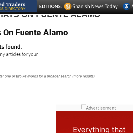
Spanish News Today
EDITIONS:
HATS ON FUENTE ALAMO
s On Fuente Alamo
lts found.
ny articles for your
nter one or two keywords for a broader search (more results).