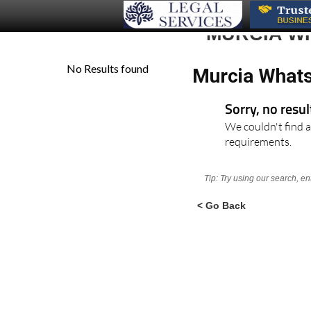
MURCIA W
Murcia What
Sorry, no resu
We couldn't find a
requirements.
Tip: Try using our search, e
< Go Back