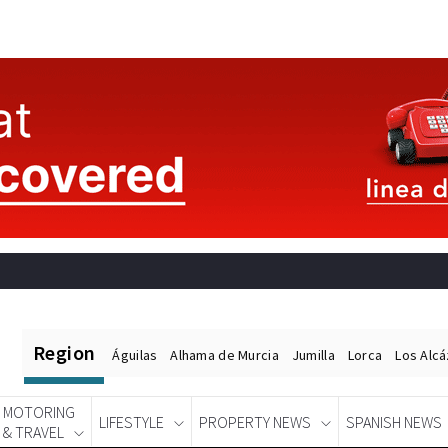
Region
Águilas
Alhama de Murcia
Jumilla
Lorca
Los Alc
MOTORING
LIFESTYLE
PROPERTY NEWS
SPANISH NEWS
& TRAVEL