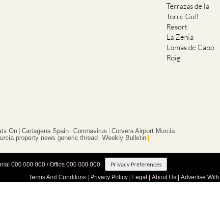
Terrazas de la
Torre Golf
Resort
La Zenia
Lomas de Cabo
Roig
ts On
Cartagena Spain
Coronavirus
Corvera Airport Murcia
urcia property news generic thread
Weekly Bulletin
Privacy Preferences
orial 000 000 000 / Office 000 000 000
Terms And Conditons
|
Privacy Policy
|
Legal
|
About Us
|
Advertise With