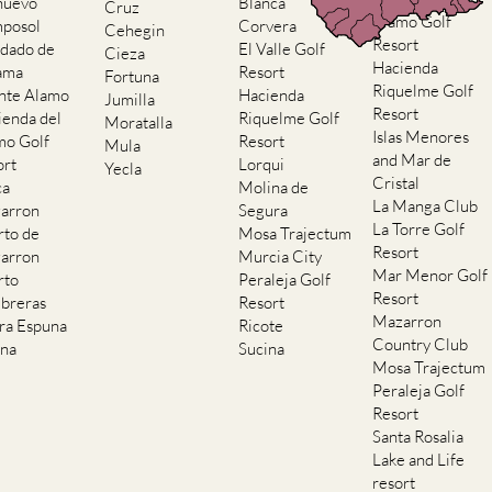
nuevo
Blanca
Cruz
Alamo Golf
posol
Corvera
Cehegin
Resort
dado de
El Valle Golf
Cieza
Hacienda
ama
Resort
Fortuna
Riquelme Golf
nte Alamo
Hacienda
Jumilla
Resort
ienda del
Riquelme Golf
Moratalla
Islas Menores
mo Golf
Resort
Mula
and Mar de
ort
Lorqui
Yecla
Cristal
ca
Molina de
La Manga Club
arron
Segura
La Torre Golf
rto de
Mosa Trajectum
Resort
arron
Murcia City
Mar Menor Golf
rto
Peraleja Golf
Resort
breras
Resort
Mazarron
rra Espuna
Ricote
Country Club
ana
Sucina
Mosa Trajectum
Peraleja Golf
Resort
Santa Rosalia
Lake and Life
resort