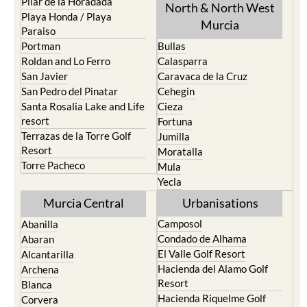
Pilar de la Horadada
North & North West
Playa Honda / Playa
Murcia
Paraiso
Portman
Bullas
Roldan and Lo Ferro
Calasparra
San Javier
Caravaca de la Cruz
San Pedro del Pinatar
Cehegin
Santa Rosalia Lake and Life
Cieza
resort
Fortuna
Terrazas de la Torre Golf
Jumilla
Resort
Moratalla
Torre Pacheco
Mula
Yecla
Murcia Central
Urbanisations
Camposol
Abanilla
Condado de Alhama
Abaran
El Valle Golf Resort
Alcantarilla
Hacienda del Alamo Golf
Archena
Resort
Blanca
Hacienda Riquelme Golf
Corvera