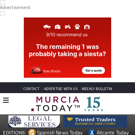
CONTACT
ADVERTISE WITH US
WEEKLY BULLETIN
Spanish News Today
Alicante Today
EDITIONS: