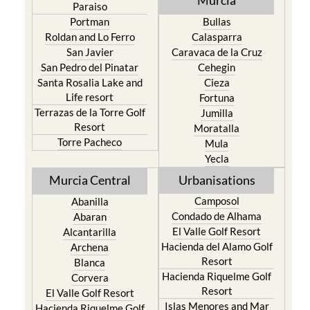
Murcia
Paraiso
Portman
Bullas
Roldan and Lo Ferro
Calasparra
San Javier
Caravaca de la Cruz
San Pedro del Pinatar
Cehegin
Santa Rosalia Lake and
Cieza
Life resort
Fortuna
Terrazas de la Torre Golf
Jumilla
Resort
Moratalla
Torre Pacheco
Mula
Yecla
Murcia Central
Urbanisations
Camposol
Abanilla
Condado de Alhama
Abaran
El Valle Golf Resort
Alcantarilla
Hacienda del Alamo Golf
Archena
Resort
Blanca
Hacienda Riquelme Golf
Corvera
Resort
El Valle Golf Resort
Islas Menores and Mar
Hacienda Riquelme Golf